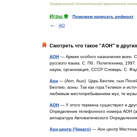
Универсальный
дополнительный
практический
толко
Игры ⚽
Поможем написать реферат
АО
Смотреть что такое "АОН" в других
АОН
— Армия особого назначения воен. С
русского языка. С. Пб.: Политехника, 199
наука, организация, СССР Словарь: С. 
Аон
— (Aon, Αων). Царь Беотии, сын Посе
Беотию, аоны. Так как гора Геликон и ист
любимым местопребыванием муз, те муз
АОН
— У этого термина существуют и друг
Определение телефонного номера АОН (англ
аппаратура Автоматического Определен
Аон центр (Чикаго)
— Аон центр Местона