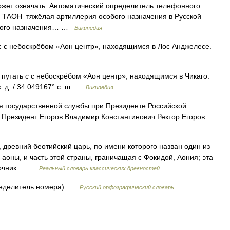
ет означать: Автоматический определитель телефонного
; ТАОН тяжёлая артиллерия особого назначения в Русской
обого назначения… …
Википедия
с с небоскрёбом «Аон центр», находящимся в Лос Анджелесе.
путать с с небоскрёбом «Аон центр», находящимся в Чикаго.
з. д. / 34.049167° с. ш …
Википедия
 государственной службы при Президенте Российской
 Президент Егоров Владимир Константинович Ректор Егоров
ний беотийский царь, по имени которого назван один из
аоны, и часть этой страны, граничащая с Фокидой, Аония; эта
источник… …
Реальный словарь классических древностей
пределитель номера) …
Русский орфографический словарь