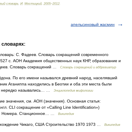
вый
словарь
.
И
.
Мостицкий
.
2005
–
2012
.
апельсиновый жасмин
 словарях:
ловарь: С. Фадеев. Словарь сокращений современного
7. 527 с. АОН Академия общественных наук КНР, образование и
Фадеев. Словарь сокращений …
Словарь сокращений и аббревиатур
йдона. По его имени назывался древний народ, населявший
очник Аганиппа находились в Беотии и оба эти места были
ы нередко назывались… …
Энциклопедия мифологии
ие значения, см. АОН (значения). Основная статья:
. CLI сокращение от «Calling Line Identification»)
ия Номера. Станционное… …
Википедия
хождение Чикаго, США Строительство 1970 1973 …
Википедия