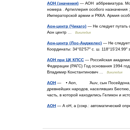
АОН (значения)
— АОН аббревиатура. Мож
номера . Артиллерия особого назначения 
Императорской армии и РККА. Армия ос
Аон-центр (Чикаго)
— Не следует путать 
Аон центр …
Википедия
Аон-центр (Лос-Анджелес)
— Не следует 
Координаты: 34°02′57″ с. ш. 118°15′24.99″ 
АОН при ЦК КПСС
— Российская академия
Федерации (РАГС) Год основания 1994 год
Владимир Константинович …
Википедия
АОН
— • Aon, Άων, сын Посейдона, древ
древнейших народов, населявших Беотию, 
часть, в которой находились Геликон и 
АОН
— А оН, а (сокр.: автоматический о