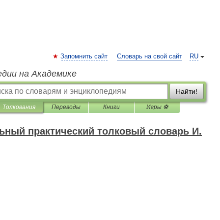
Запомнить сайт
Словарь на свой сайт
RU
едии на Академике
Найти!
Толкования
Переводы
Книги
Игры ⚽
ный практический толковый словарь И.