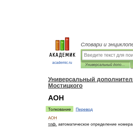
Словари и энциклоп
academic.ru
Универсальный дополнительный практический толковый словарь И. Мостицкого
Универсальный дополнитель
Мостицкого
АОН
Толкование
Перевод
АОН
тлф
.
автоматическое
определение
номера